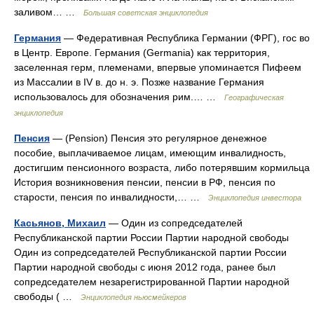
заливом… …
Большая советская энциклопедия
Германия
— Федеративная Республика Германии (ФРГ), гос во
в Центр. Европе. Германия (Germania) как территория,
заселенная герм, племенами, впервые упоминается Пифеем
из Массалии в IV в. до н. э. Позже название Германия
использовалось для обозначения рим.… …
Географическая
энциклопедия
Пенсия
— (Pension) Пенсия это регулярное денежное
пособие, выплачиваемое лицам, имеющим инвалидность,
достигшим пенсионного возраста, либо потерявшим кормильца
История возникновения пенсии, пенсии в РФ, пенсия по
старости, пенсия по инвалидности,… …
Энциклопедия инвестора
Касьянов, Михаил
— Один из сопредседателей
Республиканской партии России Партии народной свободы
Один из сопредседателей Республиканской партии России
Партии народной свободы с июня 2012 года, ранее был
сопредседателем незарегистрированной Партии народной
свободы ( …
Энциклопедия ньюсмейкеров