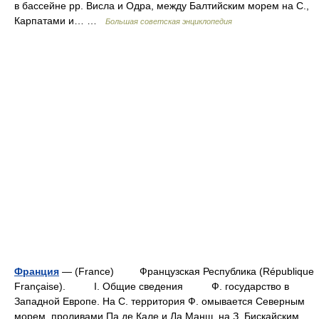
в бассейне рр. Висла и Одра, между Балтийским морем на С.,
Карпатами и… …
Большая советская энциклопедия
Франция
— (France) Французская Республика (République
Française). I. Общие сведения Ф. государство в
Западной Европе. На С. территория Ф. омывается Северным
морем, проливами Па де Кале и Ла Манш, на З. Бискайским